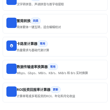
汉字转拼音、声调拼音与首字母提取
繁简转换
同类
简体繁体一键互转，适合编辑校对
卡路里计算器
常用
热量需求与基础代谢计算
数据传输速率换算器
常用
Mbps、Gbps、MB/s、KB/s、MiB/s 和 B/s 实时换算
ROI投资回报率计算器
更新
计算单笔或多笔投资的ROI、年化和月化收益