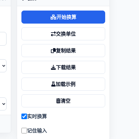
开始换算
交换单位
复制结果
下载结果
加载示例
清空
实时换算
记住输入