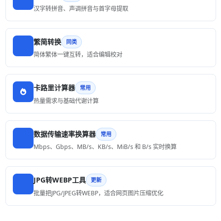
汉字转拼音、声调拼音与首字母提取
繁简转换
同类
简体繁体一键互转，适合编辑校对
卡路里计算器
常用
热量需求与基础代谢计算
数据传输速率换算器
常用
Mbps、Gbps、MB/s、KB/s、MiB/s 和 B/s 实时换算
JPG转WEBP工具
更新
批量把JPG/JPEG转WEBP，适合网页图片压缩优化