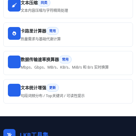
文本压缩
同类
文本内容压缩与字符精简处理
卡路里计算器
常用
热量需求与基础代谢计算
数据传输速率换算器
常用
Mbps、Gbps、MB/s、KB/s、MiB/s 和 B/s 实时换算
文本统计增强
更新
句段词频分布 / Top关键词 / 可读性提示
LKB工具集