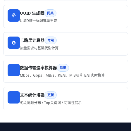
UUID 生成器
同类
UUID唯一标识批量生成
卡路里计算器
常用
热量需求与基础代谢计算
数据传输速率换算器
常用
Mbps、Gbps、MB/s、KB/s、MiB/s 和 B/s 实时换算
文本统计增强
更新
句段词频分布 / Top关键词 / 可读性提示