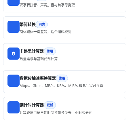
汉字转拼音、声调拼音与首字母提取
繁简转换
同类
简体繁体一键互转，适合编辑校对
卡路里计算器
常用
热量需求与基础代谢计算
数据传输速率换算器
常用
Mbps、Gbps、MB/s、KB/s、MiB/s 和 B/s 实时换算
倒计时计算器
更新
计算距离目标日期时间还剩多少天、小时和分钟