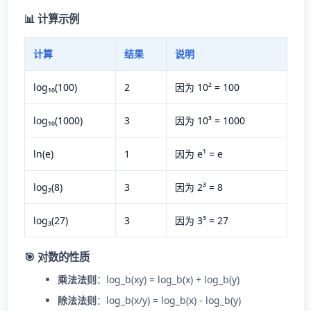
📊 计算示例
计算
结果
说明
log₁₀(100)
2
因为 10² = 100
log₁₀(1000)
3
因为 10³ = 1000
ln(e)
1
因为 e¹ = e
log₂(8)
3
因为 2³ = 8
log₃(27)
3
因为 3³ = 27
🎯 对数的性质
乘法法则
：log_b(xy) = log_b(x) + log_b(y)
除法法则
：log_b(x/y) = log_b(x) - log_b(y)