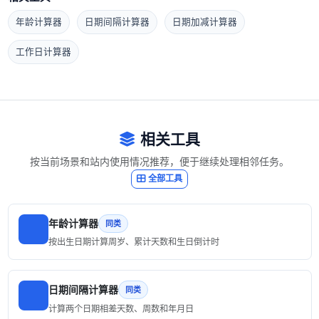
年龄计算器
日期间隔计算器
日期加减计算器
工作日计算器
相关工具
按当前场景和站内使用情况推荐，便于继续处理相邻任务。
全部工具
年龄计算器
同类
按出生日期计算周岁、累计天数和生日倒计时
日期间隔计算器
同类
计算两个日期相差天数、周数和年月日