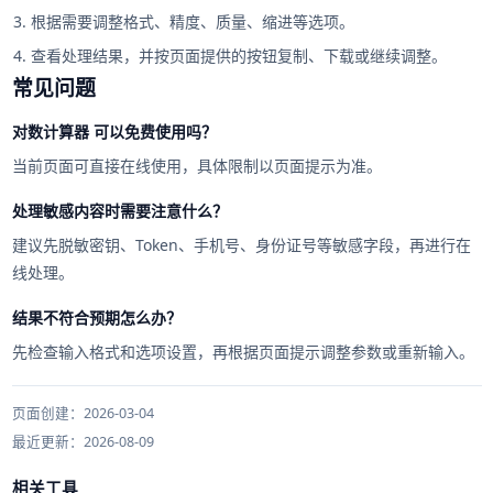
根据需要调整格式、精度、质量、缩进等选项。
查看处理结果，并按页面提供的按钮复制、下载或继续调整。
常见问题
对数计算器 可以免费使用吗？
当前页面可直接在线使用，具体限制以页面提示为准。
处理敏感内容时需要注意什么？
建议先脱敏密钥、Token、手机号、身份证号等敏感字段，再进行在
线处理。
结果不符合预期怎么办？
先检查输入格式和选项设置，再根据页面提示调整参数或重新输入。
页面创建：2026-03-04
最近更新：2026-08-09
相关工具