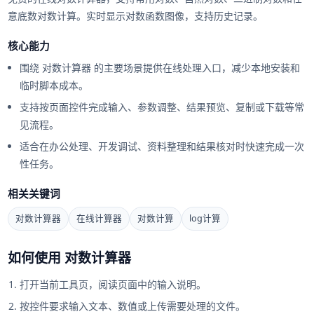
意底数对数计算。实时显示对数函数图像，支持历史记录。
核心能力
围绕 对数计算器 的主要场景提供在线处理入口，减少本地安装和
临时脚本成本。
支持按页面控件完成输入、参数调整、结果预览、复制或下载等常
见流程。
适合在办公处理、开发调试、资料整理和结果核对时快速完成一次
性任务。
相关关键词
对数计算器
在线计算器
对数计算
log计算
如何使用 对数计算器
打开当前工具页，阅读页面中的输入说明。
按控件要求输入文本、数值或上传需要处理的文件。